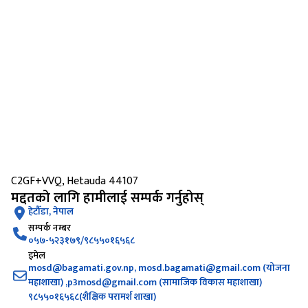
C2GF+VVQ, Hetauda 44107
मद्दतको लागि हामीलाई सम्पर्क गर्नुहोस्
हेटौँडा, नेपाल
सम्पर्क नम्बर
०५७-५२३१७९/९८५५०१६५६८
इमेल
mosd@bagamati.gov.np, mosd.bagamati@gmail.com (योजना
महाशाखा) ,p3mosd@gmail.com (सामाजिक विकास महाशाखा)
९८५५०१६५६८(शैक्षिक परामर्श शाखा)