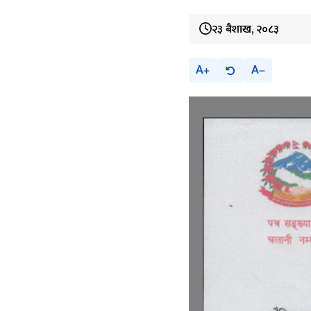
२३ बैशाख, २०८३
A
A