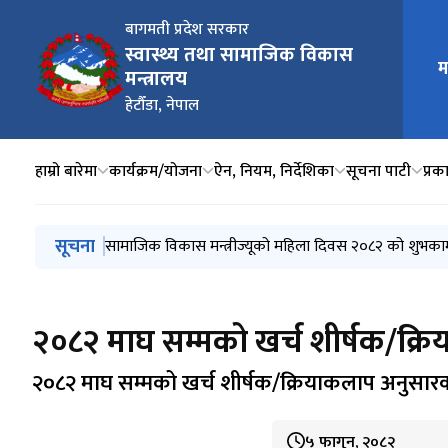
बागमती प्रदेश सरकार
स्वास्थ्य तथा सामाजिक विकास
मुख्य न
म
मन्त्रालय
हेटौँडा, नेपाल
हाम्रो बारेमा
कार्यक्रम/योजना
ऐन, नियम, निर्देशिका
सूचना पाटी
प्र
मुख्य नेभिगेसनमा जानुहोस्
सूचना
नवप्रवर्तनात्मक अनुसन्धान सम्बन्धी आइडिया अवधारणा प्रस्त
सामाजिक विकास मन्त्रीज्यूको महिला दिवस २०८२ को शुभका
स्थानीय तहसँगको सहकार्यमा बाल विकास केद्र स्तरोन्नति सम्ब
शिक्षालय सुधार योजना कार्यक्रम कार्यान्वयनका लागि प्रस्तावन
शिक्षालय सुधार योजना कार्यक्रम कार्यान्वयन सम्बन्धी सुचना।
२०८२ माघ सम्मको खर्च शीर्षक/क्र
२०८२ माघ सम्मको खर्च शीर्षक/क्रियाकलाप अनुसारक
५ फागुन, २०८२